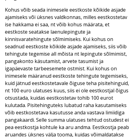
Kohus võib seada inimesele eestkoste kõikide asjade
ajamiseks või üksnes valdkonnas, milles eestkostetav
ise hakkama ei saa, nt võib kohus määrata, et
eestkoste seatakse laenulepingute ja
kinnisvaratehingute sõlmimiseks. Kui kohus on
seadnud eestkoste kõikide asjade ajamiseks, siis võib
tehingute tegemise all mõista nt lepingute sõlmimist,
pangakonto käsutamist, arvete tasumist ja
igapäevaste tarbeesemete ostmist. Kui kohus on
inimesele määranud eestkoste tehingute tegemiseks,
kuid jätnud eestkostetavale õiguse teha pisitehinguid,
nt 100 euro ulatuses kuus, siis ei ole eestkostjal õigus
otsustada, kuidas eestkostetav tohib 100 eurot
kulutada. Pisitehinguteks lubatud raha kasutamiseks
võib eestkostetava kasutusse anda vastava limiidiga
pangakaardi. Selle summa ulatuses tehtud ostudest ei
pea eestkostja kohtule ka aru andma. Eestkostja peab
aruandes üksnes välja tooma, kuidas võimaldatakse