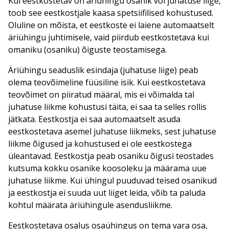
Kui eestkostetav on äriühingu osanik või juhatuse liige,
toob see eestkostjale kaasa spetsiifilised kohustused.
Oluline on mõista, et eestkoste ei laiene automaatselt
äriühingu juhtimisele, vaid piirdub eestkostetava kui
omaniku (osaniku) õiguste teostamisega.
Äriühingu seaduslik esindaja (juhatuse liige) peab
olema teovõimeline füüsiline isik. Kui eestkostetava
teovõimet on piiratud määral, mis ei võimalda tal
juhatuse liikme kohustusi täita, ei saa ta selles rollis
jätkata. Eestkostja ei saa automaatselt asuda
eestkostetava asemel juhatuse liikmeks, sest juhatuse
liikme õigused ja kohustused ei ole eestkostega
üleantavad. Eestkostja peab osaniku õigusi teostades
kutsuma kokku osanike koosoleku ja määrama uue
juhatuse liikme. Kui ühingul puuduvad teised osanikud
ja eestkostja ei suuda uut liiget leida, võib ta paluda
kohtul määrata äriühingule asendusliikme.
Eestkostetava osalus osaühingus on tema vara osa,