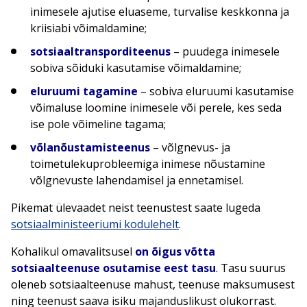
inimesele ajutise eluaseme, turvalise keskkonna ja
kriisiabi võimaldamine;
sotsiaaltransporditeenus
– puudega inimesele
sobiva sõiduki kasutamise võimaldamine;
eluruumi tagamine
– sobiva eluruumi kasutamise
võimaluse loomine inimesele või perele, kes seda
ise pole võimeline tagama;
võlanõustamisteenus
– võlgnevus- ja
toimetulekuprobleemiga inimese nõustamine
võlgnevuste lahendamisel ja ennetamisel.
Pikemat ülevaadet neist teenustest saate lugeda
sotsiaalministeeriumi kodulehelt
.
Kohalikul omavalitsusel
on õigus võtta
sotsiaalteenuse osutamise eest tasu
. Tasu suurus
oleneb sotsiaalteenuse mahust, teenuse maksumusest
ning teenust saava isiku majanduslikust olukorrast.