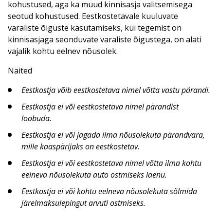
kohustused, aga ka muud kinnisasja valitsemisega
seotud kohustused. Eestkostetavale kuuluvate
varaliste õiguste käsutamiseks, kui tegemist on
kinnisasjaga seonduvate varaliste õigustega, on alati
vajalik kohtu eelnev nõusolek.
Näited
Eestkostja võib eestkostetava nimel võtta vastu pärandi.
Eestkostja ei või eestkostetava nimel pärandist
loobuda.
Eestkostja ei või jagada ilma nõusolekuta pärandvara,
mille kaaspärijaks on eestkostetav.
Eestkostja ei või eestkostetava nimel võtta ilma kohtu
eelneva nõusolekuta auto ostmiseks laenu.
Eestkostja ei või kohtu eelneva nõusolekuta sõlmida
järelmaksulepingut arvuti ostmiseks.