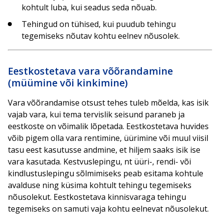
kohtult luba, kui seadus seda nõuab.
Tehingud on tühised, kui puudub tehingu
tegemiseks nõutav kohtu eelnev nõusolek.
Eestkostetava vara võõrandamine
(müümine või kinkimine)
Vara võõrandamise otsust tehes tuleb mõelda, kas isik
vajab vara, kui tema tervislik seisund paraneb ja
eestkoste on võimalik lõpetada. Eestkostetava huvides
võib pigem olla vara rentimine, üürimine või muul viisil
tasu eest kasutusse andmine, et hiljem saaks isik ise
vara kasutada. Kestvuslepingu, nt üüri-, rendi- või
kindlustuslepingu sõlmimiseks peab esitama kohtule
avalduse ning küsima kohtult tehingu tegemiseks
nõusolekut. Eestkostetava kinnisvaraga tehingu
tegemiseks on samuti vaja kohtu eelnevat nõusolekut.