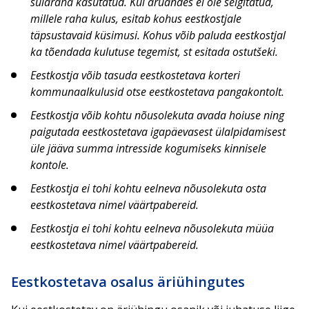
sularaha kasutatud. Kui aruandes ei ole selgitatud,
millele raha kulus, esitab kohus eestkostjale
täpsustavaid küsimusi. Kohus võib paluda eestkostjal
ka tõendada kulutuse tegemist, st esitada ostutšeki.
Eestkostja võib tasuda eestkostetava korteri
kommunaalkulusid otse eestkostetava pangakontolt.
Eestkostja võib kohtu nõusolekuta avada hoiuse ning
paigutada eestkostetava igapäevasest ülalpidamisest
üle jääva summa intresside kogumiseks kinnisele
kontole.
Eestkostja ei tohi kohtu eelneva nõusolekuta osta
eestkostetava nimel väärtpabereid.
Eestkostja ei tohi kohtu eelneva nõusolekuta müüa
eestkostetava nimel väärtpabereid.
Eestkostetava osalus äriühingutes