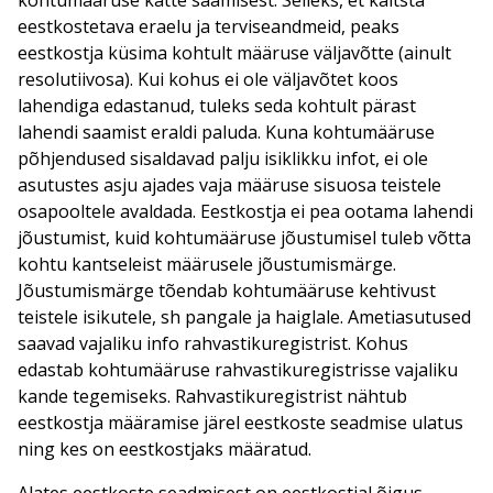
kohtumääruse kätte saamisest. Selleks, et kaitsta
eestkostetava eraelu ja terviseandmeid, peaks
eestkostja küsima kohtult määruse väljavõtte (ainult
resolutiivosa). Kui kohus ei ole väljavõtet koos
lahendiga edastanud, tuleks seda kohtult pärast
lahendi saamist eraldi paluda. Kuna kohtumääruse
põhjendused sisaldavad palju isiklikku infot, ei ole
asutustes asju ajades vaja määruse sisuosa teistele
osapooltele avaldada. Eestkostja ei pea ootama lahendi
jõustumist, kuid kohtumääruse jõustumisel tuleb võtta
kohtu kantseleist määrusele jõustumismärge.
Jõustumismärge tõendab kohtumääruse kehtivust
teistele isikutele, sh pangale ja haiglale. Ametiasutused
saavad vajaliku info rahvastikuregistrist. Kohus
edastab kohtumääruse rahvastikuregistrisse vajaliku
kande tegemiseks. Rahvastikuregistrist nähtub
eestkostja määramise järel eestkoste seadmise ulatus
ning kes on eestkostjaks määratud.