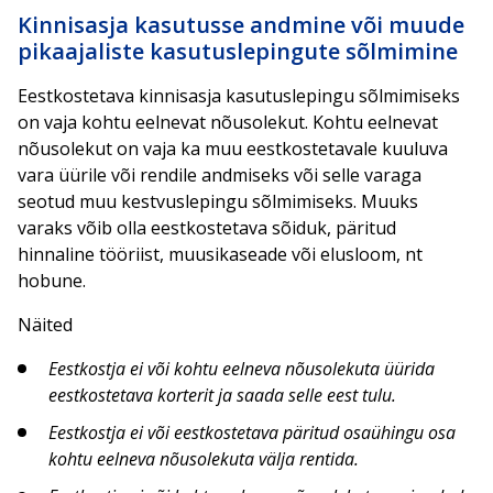
Kinnisasja kasutusse andmine või muude
pikaajaliste kasutuslepingute sõlmimine
Eestkostetava kinnisasja kasutuslepingu sõlmimiseks
on vaja kohtu eelnevat nõusolekut. Kohtu eelnevat
nõusolekut on vaja ka muu eestkostetavale kuuluva
vara üürile või rendile andmiseks või selle varaga
seotud muu kestvuslepingu sõlmimiseks. Muuks
varaks võib olla eestkostetava sõiduk, päritud
hinnaline tööriist, muusikaseade või elusloom, nt
hobune.
Näited
Eestkostja ei või kohtu eelneva nõusolekuta üürida
eestkostetava korterit ja saada selle eest tulu.
Eestkostja ei või eestkostetava päritud osaühingu osa
kohtu eelneva nõusolekuta välja rentida.