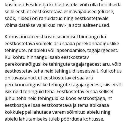
küsimusi. Eestkostja kohustusteks võib olla hoolitseda
selle eest, et eestkostetava esmavajadused (eluase,
söök, riided) on rahuldatud ning eestkostetavale
võimaldatakse vajalikud ravi- ja sotsiaalteenused.
Kohus annab eestkoste seadmisel hinnangu ka
eestkostetava võimele aru saada perekonnaõiguslike
tehingute, nt abielu või lapsendamise, tagajärgedest.
Kui kohtu hinnangul saab eestkostetav
perekonnaõiguslike tehingute tagajärgedest aru, võib
eestkostetav teha neid tehinguid iseseisvalt. Kui kohus
on tuvastanud, et eestkostetav ei saa aru
perekonnaõiguslike tehingute tagajärgedest, siis ei või
isik neid tehinguid teha. Eestkostetav ei saa sellisel
juhul teha neid tehinguid ka koos eestkostjaga, nt
eestkostja ei saa eestkostetava ja tema abikaasa
kokkuleppel lahutada varem sõlmitud abielu ning
abielu lahutamiseks tuleb pöörduda kohtusse.