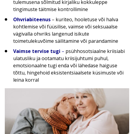
tulemusena sõlmitud kirjaliku kokkuleppe
tingimuste täitmise kontrollimine
Ohvriabiteenus
– kuriteo, hooletuse või halva
kohtlemise või füüsilise, vaimse või seksuaalse
vägivalla ohvriks langenud isikute
toimetulekuvõime säilitamine või parandamine
Vaimse tervise tugi
–
psühhosotsiaalne kriisiabi
ulatusliku ja ootamatu kriisijuhtumi puhul,
emotsionaalne tugi enda või lähedase haiguse
tõttu, hingehoid eksistentsiaalsete küsimuste või
leina korral