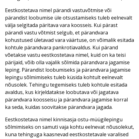
Eestkostetava nimel pärandi vastuvõtmise või
pärandist loobumise üle otsustamiseks tuleb eelnevalt
välja selgitada päritava vara koosseis. Kui pärast
pärandi vastu võtmist selgub, et pärandvara
kohustused ületavad vara väärtuse, on võimalik esitada
kohtule pärandvara pankrotiavaldus. Kui pärand
võetakse vastu eestkostetava nimel, kuid on ka teisi
pärijaid, võib olla vajalik sõlmida pärandvara jagamise
leping. Pärandist loobumiseks ja pärandvara jagamise
lepingu sõlmimiseks tuleb küsida kohtult eelnevalt
nõusolek. Tehingu tegemiseks tuleb kohtule esitada
avaldus, kus kirjeldatakse loobutava või jagatava
pärandvara koosseisu ja pärandvara jagamise korral
ka seda, kuidas soovitakse pärandvara jagada.
Eestkostetava nimel kinnisasja ostu-müügilepingu
sõlmimiseks on samuti vaja kohtu eelnevat nõusolekut,
kuna tehinguga kaasnevad eestkostetavale varalised