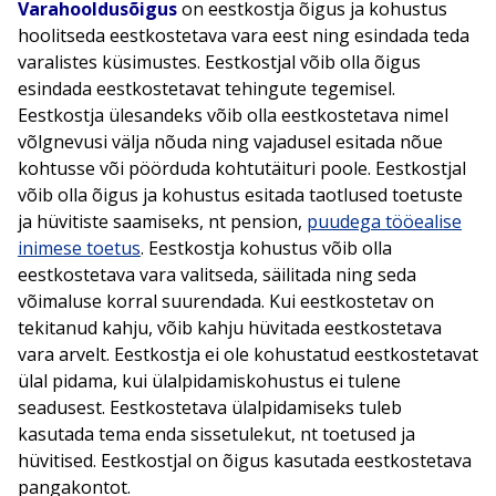
Varahooldusõigus
on eestkostja õigus ja kohustus
hoolitseda eestkostetava vara eest ning esindada teda
varalistes küsimustes. Eestkostjal võib olla õigus
esindada eestkostetavat tehingute tegemisel.
Eestkostja ülesandeks võib olla eestkostetava nimel
võlgnevusi välja nõuda ning vajadusel esitada nõue
kohtusse või pöörduda kohtutäituri poole. Eestkostjal
võib olla õigus ja kohustus esitada taotlused toetuste
ja hüvitiste saamiseks, nt pension,
puudega tööealise
inimese toetus
. Eestkostja kohustus võib olla
eestkostetava vara valitseda, säilitada ning seda
võimaluse korral suurendada. Kui eestkostetav on
tekitanud kahju, võib kahju hüvitada eestkostetava
vara arvelt. Eestkostja ei ole kohustatud eestkostetavat
ülal pidama, kui ülalpidamiskohustus ei tulene
seadusest. Eestkostetava ülalpidamiseks tuleb
kasutada tema enda sissetulekut, nt toetused ja
hüvitised. Eestkostjal on õigus kasutada eestkostetava
pangakontot.