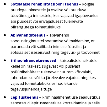
Sotsiaalse rehabilitatsiooni teenus
– kõigile
puudega inimestele ja osalise või puuduva
töövõimega inimestele, kes vajavad igapäevaelus
abi puudest või erivajadusest tulenevate
piirangutega toimetulekuks
Abivahenditeenus
– abivahendi
soodustingimustel soetamise võimaldamine, et
parandada või säilitada inimese füüsilist ja
sotsiaalset iseseisvust ning tegevus- ja töövõimet
Erihoolekandeteenused
– täisealistele isikutele,
kellel on raskest, sügavast või püsivast
psüühikahäirest tulenevalt suurem kõrvalabi,
juhendamise või ka järelevalve vajadus ning kes
vajavad toimetulekuks erihoolekande
tegevusjuhendaja tuge
Lepitusteenus
– kriminaalmenetluse seadustikus
sätestatud lepitusmenetluse korraldamine ja selle