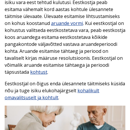
isiku vara eest tehtud kulutusi. Eestkostja peab
esitama vähemalt kord aastas kohtule ülesannete
täitmise ülevaate. Ülevaate esitamise lihtsustamiseks
on kohus koostanud
aruande vormi
. Kui eestkostjal on
kohustus valitseda eestkostetava vara, peab eestkostja
koos aruandega esitama eestkostetava kõikide
pangakontode väljavõtted vastava aruandeperioodi
kohta. Aruande esitamise tähtaeg ja periood on
tavaliselt kirjas määruse resolutsioonis. Eestkostjal on
võimalik aruande esitamise tähtaega ja perioodi
täpsustada
kohtust
.
Eestkostjal on õigus enda ülesannete täitmiseks küsida
nõu ja tuge isiku elukohajärgselt
kohalikult
omavalitsuselt ja kohtult
.