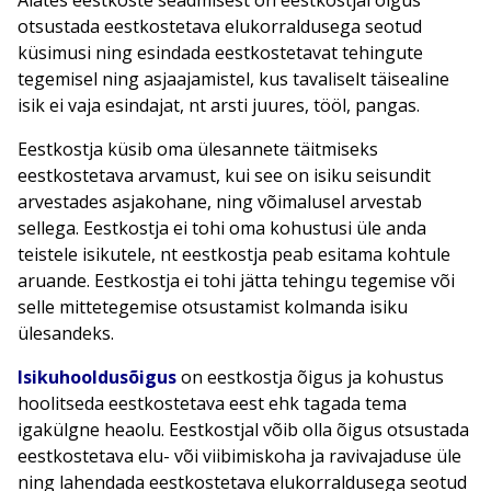
Alates eestkoste seadmisest on eestkostjal õigus
otsustada eestkostetava elukorraldusega seotud
küsimusi ning esindada eestkostetavat tehingute
tegemisel ning asjaajamistel, kus tavaliselt täisealine
isik ei vaja esindajat, nt arsti juures, tööl, pangas.
Eestkostja küsib oma ülesannete täitmiseks
eestkostetava arvamust, kui see on isiku seisundit
arvestades asjakohane, ning võimalusel arvestab
sellega. Eestkostja ei tohi oma kohustusi üle anda
teistele isikutele, nt eestkostja peab esitama kohtule
aruande. Eestkostja ei tohi jätta tehingu tegemise või
selle mittetegemise otsustamist kolmanda isiku
ülesandeks.
Isikuhooldusõigus
on eestkostja õigus ja kohustus
hoolitseda eestkostetava eest ehk tagada tema
igakülgne heaolu. Eestkostjal võib olla õigus otsustada
eestkostetava elu- või viibimiskoha ja ravivajaduse üle
ning lahendada eestkostetava elukorraldusega seotud