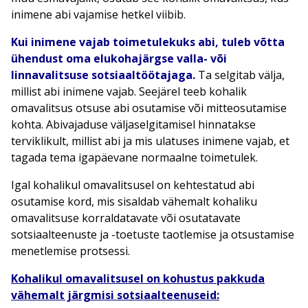
inimene abi vajamise hetkel viibib.
Kui inimene vajab toimetulekuks abi, tuleb võtta
ühendust oma elukohajärgse valla- või
linnavalitsuse sotsiaaltöötajaga
.
Ta selgitab välja,
millist abi inimene vajab. Seejärel teeb kohalik
omavalitsus otsuse abi osutamise või mitteosutamise
kohta. Abivajaduse väljaselgitamisel hinnatakse
terviklikult, millist abi ja mis ulatuses inimene vajab, et
tagada tema igapäevane normaalne toimetulek.
Igal kohalikul omavalitsusel on kehtestatud abi
osutamise kord, mis sisaldab vähemalt kohaliku
omavalitsuse korraldatavate või osutatavate
sotsiaalteenuste ja -toetuste taotlemise ja otsustamise
menetlemise protsessi.
Kohalikul omavalitsusel on kohustus pakkuda
vähemalt järgmisi sotsiaalteenuseid: