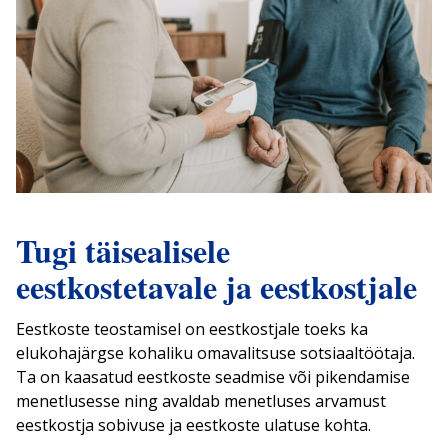
Tugi täisealisele
eestkostetavale ja eestkostjale
Eestkoste teostamisel on eestkostjale toeks ka
elukohajärgse kohaliku omavalitsuse sotsiaaltöötaja.
Ta on kaasatud eestkoste seadmise või pikendamise
menetlusesse ning avaldab menetluses arvamust
eestkostja sobivuse ja eestkoste ulatuse kohta.