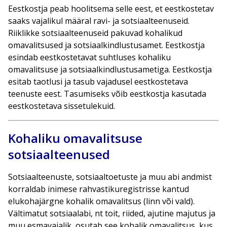
Eestkostja peab hoolitsema selle eest, et eestkostetav
saaks vajalikul määral ravi- ja sotsiaalteenuseid.
Riiklikke sotsiaalteenuseid pakuvad kohalikud
omavalitsused ja sotsiaalkindlustusamet. Eestkostja
esindab eestkostetavat suhtluses kohaliku
omavalitsuse ja sotsiaalkindlustusametiga. Eestkostja
esitab taotlusi ja tasub vajadusel eestkostetava
teenuste eest. Tasumiseks võib eestkostja kasutada
eestkostetava sissetulekuid.
Kohaliku omavalitsuse
sotsiaalteenused
Sotsiaalteenuste, sotsiaaltoetuste ja muu abi andmist
korraldab inimese rahvastikuregistrisse kantud
elukohajärgne kohalik omavalitsus (linn või vald).
Vältimatut sotsiaalabi, nt toit, riided, ajutine majutus ja
muu esmavajalik, osutab see kohalik omavalitsus, kus