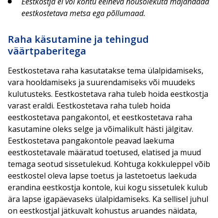
Eestkostja ei või kohtu eelneva nõusolekuta majandada
eestkostetava metsa ega põllumaad.
Raha käsutamine ja tehingud
väärtpaberitega
Eestkostetava raha kasutatakse tema ülalpidamiseks,
vara hooldamiseks ja suurendamiseks või muudeks
kulutusteks. Eestkostetava raha tuleb hoida eestkostja
varast eraldi. Eestkostetava raha tuleb hoida
eestkostetava pangakontol, et eestkostetava raha
kasutamine oleks selge ja võimalikult hästi jälgitav.
Eestkostetava pangakontole peavad laekuma
eestkostetavale määratud toetused, elatised ja muud
temaga seotud sissetulekud. Kohtuga kokkuleppel võib
eestkostel oleva lapse toetus ja lastetoetus laekuda
erandina eestkostja kontole, kui kogu sissetulek kulub
ära lapse igapäevaseks ülalpidamiseks. Ka sellisel juhul
on eestkostjal jätkuvalt kohustus aruandes näidata,