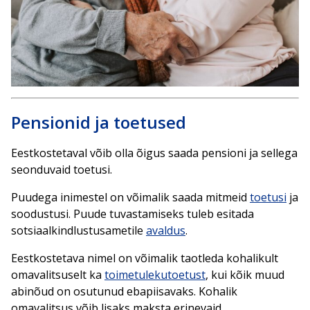
Pensionid ja toetused
Eestkostetaval võib olla õigus saada pensioni ja sellega
seonduvaid toetusi.
Puudega inimestel on võimalik saada mitmeid
toetusi
ja
soodustusi. Puude tuvastamiseks tuleb esitada
sotsiaalkindlustusametile
avaldus
.
Eestkostetava nimel on võimalik taotleda kohalikult
omavalitsuselt ka
toimetulekutoetust
, kui kõik muud
abinõud on osutunud ebapiisavaks. Kohalik
omavalitsus võib lisaks maksta erinevaid