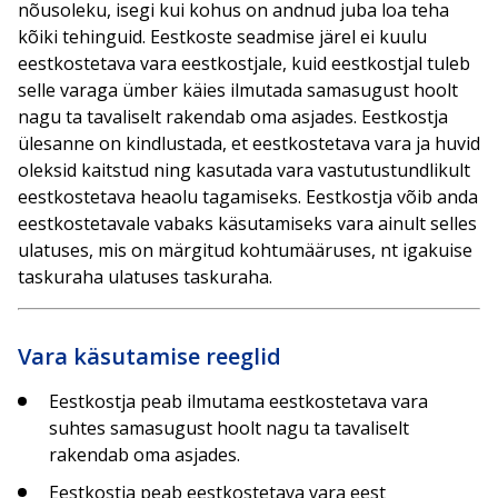
nõusoleku, isegi kui kohus on andnud juba loa teha
kõiki tehinguid. Eestkoste seadmise järel ei kuulu
eestkostetava vara eestkostjale, kuid eestkostjal tuleb
selle varaga ümber käies ilmutada samasugust hoolt
nagu ta tavaliselt rakendab oma asjades. Eestkostja
ülesanne on kindlustada, et eestkostetava vara ja huvid
oleksid kaitstud ning kasutada vara vastutustundlikult
eestkostetava heaolu tagamiseks. Eestkostja võib anda
eestkostetavale vabaks käsutamiseks vara ainult selles
ulatuses, mis on märgitud kohtumääruses, nt igakuise
taskuraha ulatuses taskuraha.
Vara käsutamise reeglid
Eestkostja peab ilmutama eestkostetava vara
suhtes samasugust hoolt nagu ta tavaliselt
rakendab oma asjades.
Eestkostja peab eestkostetava vara eest