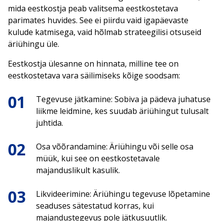
mida eestkostja peab valitsema eestkostetava
parimates huvides. See ei piirdu vaid igapäevaste
kulude katmisega, vaid hõlmab strateegilisi otsuseid
äriühingu üle.
Eestkostja ülesanne on hinnata, milline tee on
eestkostetava vara säilimiseks kõige soodsam:
Tegevuse jätkamine: Sobiva ja pädeva juhatuse
liikme leidmine, kes suudab äriühingut tulusalt
juhtida.
Osa võõrandamine: Äriühingu või selle osa
müük, kui see on eestkostetavale
majanduslikult kasulik.
Likvideerimine: Äriühingu tegevuse lõpetamine
seaduses sätestatud korras, kui
majandustegevus pole jätkusuutlik.