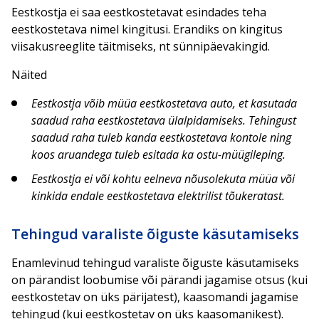
Eestkostja ei saa eestkostetavat esindades teha
eestkostetava nimel kingitusi. Erandiks on kingitus
viisakusreeglite täitmiseks, nt sünnipäevakingid.
Näited
Eestkostja võib müüa eestkostetava auto, et kasutada
saadud raha eestkostetava ülalpidamiseks. Tehingust
saadud raha tuleb kanda eestkostetava kontole ning
koos aruandega tuleb esitada ka ostu-müügileping.
Eestkostja ei või kohtu eelneva nõusolekuta müüa või
kinkida endale eestkostetava elektrilist tõukeratast.
Tehingud varaliste õiguste käsutamiseks
Enamlevinud tehingud varaliste õiguste käsutamiseks
on pärandist loobumise või pärandi jagamise otsus (kui
eestkostetav on üks pärijatest), kaasomandi jagamise
tehingud (kui eestkostetav on üks kaasomanikest).