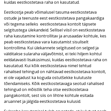
kuidas eestkostetava raha on kasutatud.
Eestkostja peab võimalusel tasuma eestkostetava
ostude ja teenuste eest eestkostetava pangakaardiga
või tegema selleks eestkostetava kontolt täpsete
selgitustega ülekandeid. Sellisel viisil on eestkostetava
raha kasutamine kontrollitav ja arusaadav kohtule, kes
peab eestkostetava vara kasutamist sisuliselt
kontrollima. Kui ülekannete selgitused on selged ja
välditakse sularaha väljavõtmist, ei teki hiljem kohtul
eeldatavasti lisaküsimusi, kuidas eestkostetava raha on
kasutatud. Kui kõik eestkostetava nimel tehtud
rahalised tehingud on nähtavad eestkostetava kontolt,
ei ole vajadust ka koguda ostutšekke kulutuste
tõendamiseks. Kõik eestkostetavaga seotud rahalised
tehingud on mõistlik teha otse eestkostetava
pangakontolt, sest siis on lihtne kohtule esitada
aruannet ja jälgida eestkostetava kulusid.