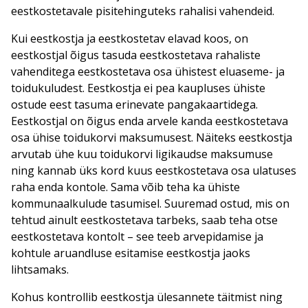
eestkostetavale pisitehinguteks rahalisi vahendeid.
Kui eestkostja ja eestkostetav elavad koos, on
eestkostjal õigus tasuda eestkostetava rahaliste
vahenditega eestkostetava osa ühistest eluaseme- ja
toidukuludest. Eestkostja ei pea kaupluses ühiste
ostude eest tasuma erinevate pangakaartidega.
Eestkostjal on õigus enda arvele kanda eestkostetava
osa ühise toidukorvi maksumusest. Näiteks eestkostja
arvutab ühe kuu toidukorvi ligikaudse maksumuse
ning kannab üks kord kuus eestkostetava osa ulatuses
raha enda kontole. Sama võib teha ka ühiste
kommunaalkulude tasumisel. Suuremad ostud, mis on
tehtud ainult eestkostetava tarbeks, saab teha otse
eestkostetava kontolt – see teeb arvepidamise ja
kohtule aruandluse esitamise eestkostja jaoks
lihtsamaks.
Kohus kontrollib eestkostja ülesannete täitmist ning