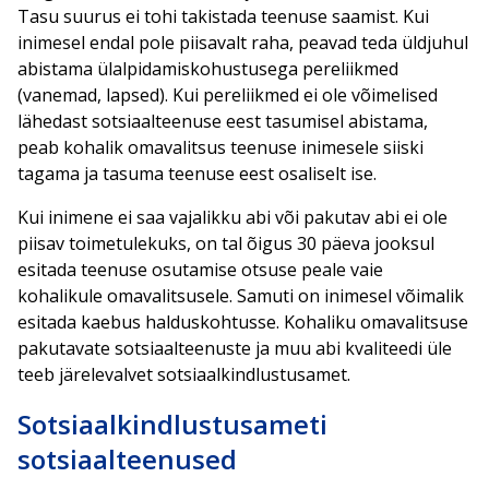
Tasu suurus ei tohi takistada teenuse saamist. Kui
inimesel endal pole piisavalt raha, peavad teda üldjuhul
abistama ülalpidamiskohustusega pereliikmed
(vanemad, lapsed). Kui pereliikmed ei ole võimelised
lähedast sotsiaalteenuse eest tasumisel abistama,
peab kohalik omavalitsus teenuse inimesele siiski
tagama ja tasuma teenuse eest osaliselt ise.
Kui inimene ei saa vajalikku abi või pakutav abi ei ole
piisav toimetulekuks, on tal õigus 30 päeva jooksul
esitada teenuse osutamise otsuse peale vaie
kohalikule omavalitsusele. Samuti on inimesel võimalik
esitada kaebus halduskohtusse. Kohaliku omavalitsuse
pakutavate sotsiaalteenuste ja muu abi kvaliteedi üle
teeb järelevalvet sotsiaalkindlustusamet.
Sotsiaalkindlustusameti
sotsiaalteenused