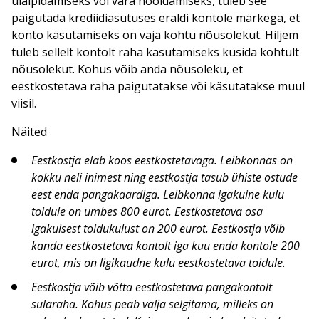
ülalpidamiseks või vara hooldamiseks, tuleb see
paigutada krediidiasutuses eraldi kontole märkega, et
konto käsutamiseks on vaja kohtu nõusolekut. Hiljem
tuleb sellelt kontolt raha kasutamiseks küsida kohtult
nõusolekut. Kohus võib anda nõusoleku, et
eestkostetava raha paigutatakse või käsutatakse muul
viisil.
Näited
Eestkostja elab koos eestkostetavaga. Leibkonnas on
kokku neli inimest ning eestkostja tasub ühiste ostude
eest enda pangakaardiga. Leibkonna igakuine kulu
toidule on umbes 800 eurot. Eestkostetava osa
igakuisest toidukulust on 200 eurot. Eestkostja võib
kanda eestkostetava kontolt iga kuu enda kontole 200
eurot, mis on ligikaudne kulu eestkostetava toidule.
Eestkostja võib võtta eestkostetava pangakontolt
sularaha. Kohus peab välja selgitama, milleks on