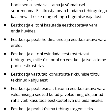
hoolitsema, seda säilitama ja võimalusel
suurendama. Eestkostja peab hindama tehingutega
kaasnevaid riske ning tehingu tegemise vajadust.
Eestkostja ei tohi kasutada eestkostetava vara
enda huvides.
Eestkostja peab hoidma enda ja eestkostetava vara
eraldi.
Eestkostja ei tohi esindada eestkostetavat
tehingutes, mille üks pool on eestkostja ise ja teine
pool eestkostetav.
Eestkostja vastutab kohustuste rikkumise tõttu
tekkinud kahju eest.
Eestkostja peab esmalt tasuma eestkostetava vara
valdamisega seotud kulud ja võlad ning ülejäänud
raha võib kasutada eestkostetava ülalpidamiseks.
Eestkostja peab küsima tehingu tegemiseks