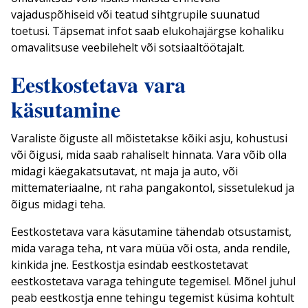
vajaduspõhiseid või teatud sihtgrupile suunatud
toetusi. Täpsemat infot saab elukohajärgse kohaliku
omavalitsuse veebilehelt või sotsiaaltöötajalt.
Eestkostetava vara
käsutamine
Varaliste õiguste all mõistetakse kõiki asju, kohustusi
või õigusi, mida saab rahaliselt hinnata. Vara võib olla
midagi käegakatsutavat, nt maja ja auto, või
mittemateriaalne, nt raha pangakontol, sissetulekud ja
õigus midagi teha.
Eestkostetava vara käsutamine tähendab otsustamist,
mida varaga teha, nt vara müüa või osta, anda rendile,
kinkida jne. Eestkostja esindab eestkostetavat
eestkostetava varaga tehingute tegemisel. Mõnel juhul
peab eestkostja enne tehingu tegemist küsima kohtult