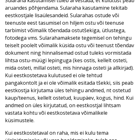
Sularaha kasutamisel tuleb arvestada, et kulutust peab
aruandes põhjendama. Sularaha kasutamine tekitab
eestkostjale lisaülesandeid. Sularahas ostude või
teenuste eest tasumisel on hiljem ostu või teenuse
tarbimist võimalik tõendada ostutšekiga, ütlustega,
fotodega vms. Sularahamaksete tegemisel on tehingu
teiselt poolelt võimalik küsida ostu või teenust tõendav
dokument ning hinnalisemad ostud tuleks vormistada
lihtsa ostu-müügi lepinguga (kes ostis, kellelt osteti,
mida osteti, millal osteti, mis hinnaga osteti ja allkirjad).
Kui eestkostetava kulutused ei ole tehtud
pangakontolt ja ei ole võimalik esitada tšekki, siis peab
eestkostja kirjutama üles tehingu andmed, nt ostetud
kaup/teenus, kellelt ostetud, kuupäev, kogus, hind. Kui
andmed on üles kirjutatud, on eestkostjal lihtsam
vastata kohtu või eestkostetava võimalikele
küsimustele.
Kui eestkostetaval on raha, mis ei kulu tema